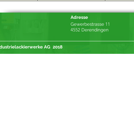
Adresse
11
Gewerbestrasse
4552
Derendingen
dustrielackierwerke AG 2018